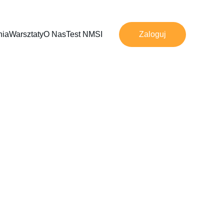
nia
Warsztaty
O Nas
Test NMSI
Zaloguj