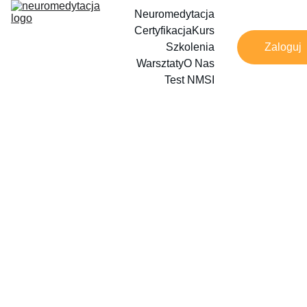
Neuromedytacja
Certyfikacja
Kurs
Szkolenia
Zaloguj
Warsztaty
O Nas
Test NMSI
5/18/2026
1 min read