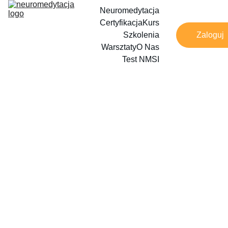
Neuromedytacja
Certyfikacja
Kurs
Szkolenia
Zaloguj
Warsztaty
O Nas
Test NMSI
5/18/2026
1 min read